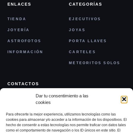
ENLACES
CATEGORÍAS
TIENDA
EJECUTIVOS
JOYERÍA
JOYAS
ASTROFOTOS
PORTA LLAVES
INFORMACIÓN
CARTELES
METEORITOS SOLOS
CONTACTOS
Dar tu consentimiento a las
+33 6 81 21 13 76
cookies
acheter.meteorites@gmail.com
Para ofrecerte la mejor experiencia, utilizamos tecnologías como las
cookies para almacenar y/o acceder a la información de los dispositivos. El
hecho de consentir a estas tecnologías nos permite traficar con datos tales
como el comportamiento de navegación o los ID únicos en este sitio. El