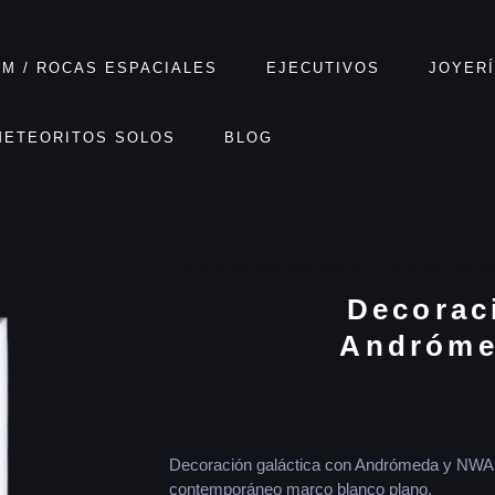
M / ROCAS ESPACIALES
EJECUTIVOS
JOYER
METEORITOS SOLOS
BLOG
Categorías
Astrofotografía
,
Ejecutivos
,
Meteo
Decoraci
Andróme
Decoración galáctica con Andrómeda y NWA 
contemporáneo marco blanco plano.