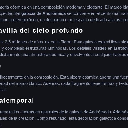
materia cósmica en una composición moderna y elegante. El marco bl
espectacular
galaxia de Andrómeda
se convierte en el centro natural
nterior contemporáneo, un despacho o un espacio dedicado a la astro
villa del cielo profundo
os 2,5 millones de años luz de la Tierra. Esta galaxia espiral lleva s
 complejas estructuras luminosas. Los detalles visibles en astrofot
diatamente una atmósfera cósmica y envolvente a cualquier habitaci
o
 directamente en la composición. Esta piedra cósmica aporta una fuer
edad del marco blanco. Además, cada fragmento tiene formas y textu
lar.
atemporal
y resalta los contrastes naturales de la galaxia de Andrómeda. Además
trales de la creación. Como resultado, esta decoración galáctica cons
.