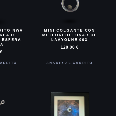
RITO NWA
MINI COLGANTE CON
RREA DE
METEORITO LUNAR DE
Y ESFERA
LAÂYOUNE 003
CA
120,00
€
0
€
CARRITO
AÑADIR AL CARRITO